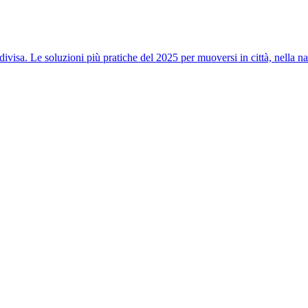
ndivisa. Le soluzioni più pratiche del 2025 per muoversi in città, nella n