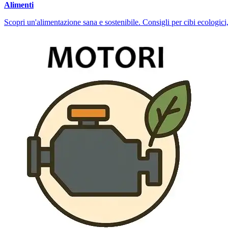
Alimenti
Scopri un'alimentazione sana e sostenibile. Consigli per cibi ecologici,